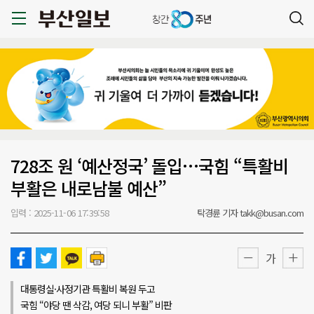
728조 원 ‘예산정국’ 돌입…국힘 “특활비
부활은 내로남불 예산”
입력 : 2025-11-06 17:39:58
탁경륜 기자 takk@busan.com
가
대통령실·사정기관 특활비 복원 두고
국힘 “야당 땐 삭감, 여당 되니 부활” 비판