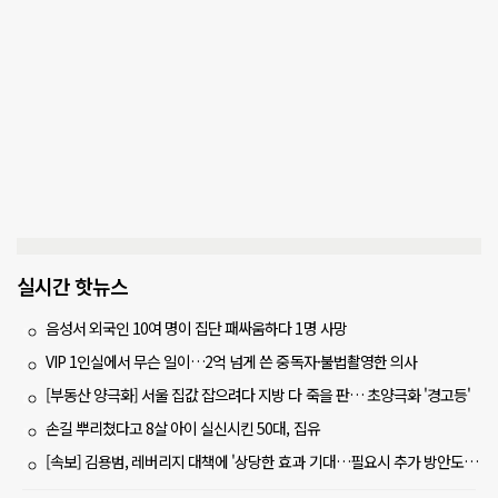
실시간 핫뉴스
음성서 외국인 10여 명이 집단 패싸움하다 1명 사망
VIP 1인실에서 무슨 일이…2억 넘게 쓴 중독자·불법촬영한 의사
[부동산 양극화] 서울 집값 잡으려다 지방 다 죽을 판… 초양극화 '경고등'
손길 뿌리쳤다고 8살 아이 실신시킨 50대, 집유
[속보] 김용범, 레버리지 대책에 '상당한 효과 기대…필요시 추가 방안도 검토'