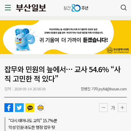
잡무와 민원의 늪에서… 교사 54.6% “사
직 고민한 적 있다”
입력 : 2026-05-14 20:00:00
장병진 기자 joyful@busan.com
가
“다시 태어나도 교직” 15.7%뿐
악성 민원·과도한 행정 업무 탓