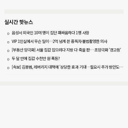
실시간 핫뉴스
음성서 외국인 10여 명이 집단 패싸움하다 1명 사망
VIP 1인실에서 무슨 일이…2억 넘게 쓴 중독자·불법촬영한 의사
[부동산 양극화] 서울 집값 잡으려다 지방 다 죽을 판… 초양극화 '경고등'
두 달 만에 집값 수천만 원 폭등?
[속보] 김용범, 레버리지 대책에 '상당한 효과 기대…필요시 추가 방안도 검토'