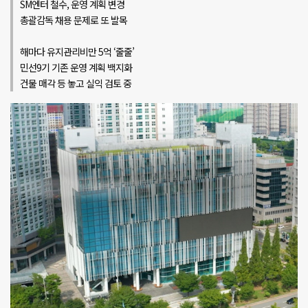
SM엔터 철수, 운영 계획 변경
총괄감독 채용 문제로 또 발목
해마다 유지관리비만 5억 ‘줄줄’
민선9기 기존 운영 계획 백지화
건물 매각 등 놓고 실익 검토 중