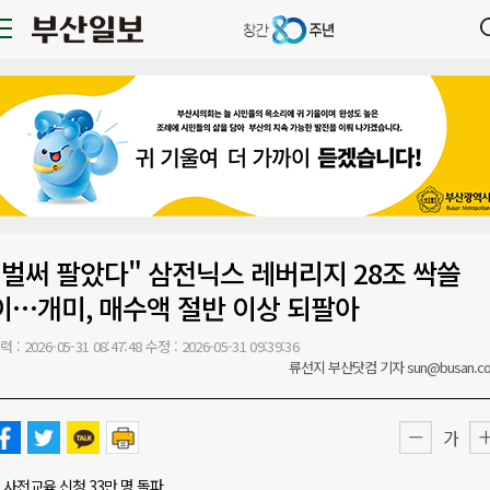
"벌써 팔았다" 삼전닉스 레버리지 28조 싹쓸
이…개미, 매수액 절반 이상 되팔아
력 : 2026-05-31 08:47:48
수정 : 2026-05-31 09:39:36
류선지 부산닷컴 기자 sun@busan.c
가
사전교육 신청 33만 명 돌파