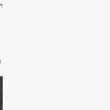
거
이
세
고