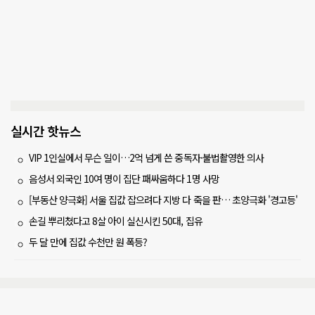
실시간 핫뉴스
VIP 1인실에서 무슨 일이…2억 넘게 쓴 중독자·불법촬영한 의사
음성서 외국인 10여 명이 집단 패싸움하다 1명 사망
[부동산 양극화] 서울 집값 잡으려다 지방 다 죽을 판… 초양극화 '경고등'
손길 뿌리쳤다고 8살 아이 실신시킨 50대, 집유
두 달 만에 집값 수천만 원 폭등?