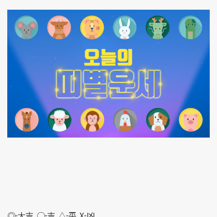
◎-大吉 ○-吉 △-平 X-凶