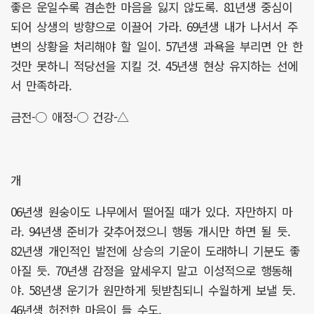
좋은 운일수록 겸손한 마음을 잃지 않도록. 81년생 중심이
되어 상생의 방향으로 이끌어 가라. 69년생 내가 나서서 주
변의 상황을 처리해야 할 일이. 57년생 과욕을 부리면 안 한
것만 못하니 적당선을 지킬 것. 45년생 현상 유지하는 선에
서 만족하라.
금전-○ 애정-○ 건강-△
개
06년생 원숭이도 나무에서 떨어질 때가 있다. 자만하지 마
라. 94년생 준비가 갖추어졌으니 행동 개시만 하면 될 듯.
82년생 개인적인 발전에 상승의 기운이 도래하니 기분도 좋
아질 듯. 70년생 감정을 앞세우지 말고 이성적으로 행동해
야. 58년생 운기가 원만하게 뒷받침되니 수월하게 보낼 듯.
46년생 허전한 마음이 들 수도.