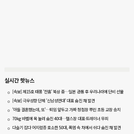
실시간 핫뉴스
[속보] 제15호 태풍 '찬홈' 북상 중…일본 관통 후 우리나라에 단비 선물
[속보] 극우성향 단체 '신남성연대' 대표 숨진 채 발견
'아들 결혼했는데, 또'…퇴임 앞두고 가짜 청첩장 뿌린 초등 교장 송치
70kg 바벨에 목 눌려 숨진 40대…헬스장 대표·트레이너 무죄
다슬기 잡다 어지럼증 호소한 50대, 폭염 속 차에서 쉬다 숨진 채 발견